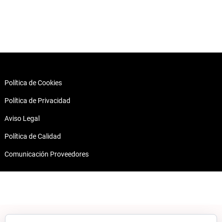
Política de Cookies
Política de Privacidad
Aviso Legal
Política de Calidad
Comunicación Proveedores
Contacto
Dirección:
Av. de Valdelaparra, 33, 28108 Alcobendas, Madrid
Teléfono:
916 62 21 99