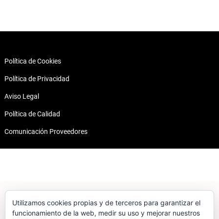
Política de Cookies
Política de Privacidad
Aviso Legal
Política de Calidad
Comunicación Proveedores
Contacto
Dirección:
Av. de Valdelaparra, 33, 28108 Alcobendas, Madrid
Teléfono:
916 62 21 99
Utilizamos cookies propias y de terceros para garantizar el
Email:
segilca@segilca.com
funcionamiento de la web, medir su uso y mejorar nuestros