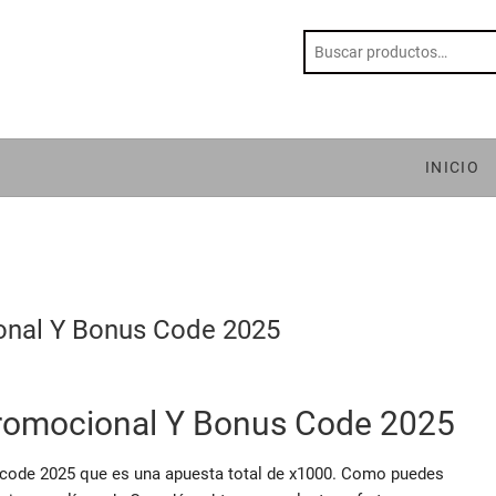
INICIO
onal Y Bonus Code 2025
romocional Y Bonus Code 2025
code 2025 que es una apuesta total de x1000. Como puedes