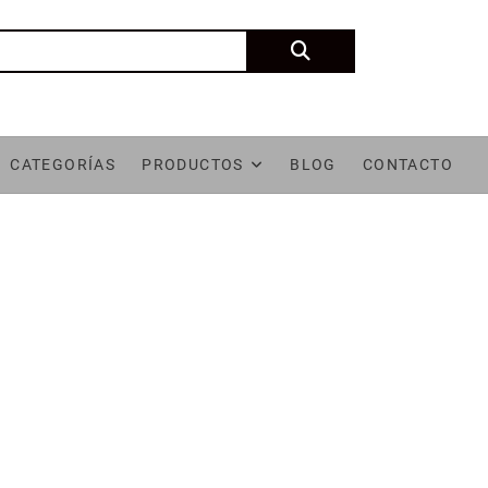
Buscar
por:
CATEGORÍAS
PRODUCTOS
BLOG
CONTACTO