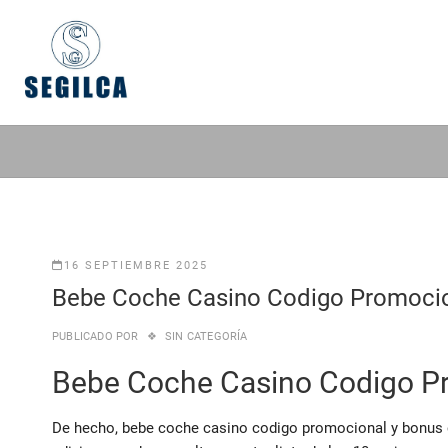
Saltar
al
contenido
16 SEPTIEMBRE 2025
Bebe Coche Casino Codigo Promoci
PUBLICADO POR
SIN CATEGORÍA
Bebe Coche Casino Codigo P
De hecho, bebe coche casino codigo promocional y bonus 