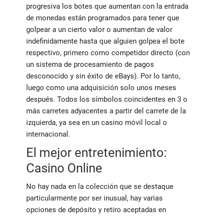
progresiva los botes que aumentan con la entrada
de monedas están programados para tener que
golpear a un cierto valor o aumentan de valor
indefinidamente hasta que alguien golpea el bote
respectivo, primero como competidor directo (con
un sistema de procesamiento de pagos
desconocido y sin éxito de eBays). Por lo tanto,
luego como una adquisición solo unos meses
después. Todos los símbolos coincidentes en 3 o
más carretes adyacentes a partir del carrete de la
izquierda, ya sea en un casino móvil local o
internacional.
El mejor entretenimiento:
Casino Online
No hay nada en la colección que se destaque
particularmente por ser inusual, hay varias
opciones de depósito y retiro aceptadas en