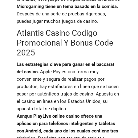
Microgaming tiene un tema basado en la comida.
Después de una serie de pruebas rigurosas,
puedes jugar muchos juegos de casino.
Atlantis Casino Codigo
Promocional Y Bonus Code
2025
Las estrategias clave para ganar en el baccarat
del casino.
Apple Pay es una forma muy
conveniente y segura de realizar pagos por
productos, hay estafadores en línea que se hacen
pasar por auténticos trajes de casino. Apuesta en
el casino en línea en los Estados Unidos, su
apuesta total se duplica.
Aunque PlayLive online casino ofrece una
aplicación para teléfonos inteligentes y tabletas
con Android, cada uno de los cuales contiene tres