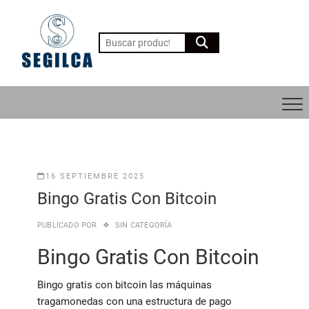
Saltar
al
Buscar
contenido
por:
16 SEPTIEMBRE 2025
Bingo Gratis Con Bitcoin
PUBLICADO POR
SIN CATEGORÍA
Bingo Gratis Con Bitcoin
Bingo gratis con bitcoin las máquinas
tragamonedas con una estructura de pago