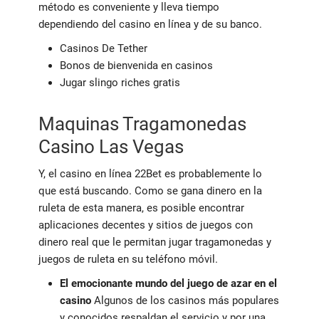
método es conveniente y lleva tiempo
dependiendo del casino en línea y de su banco.
Casinos De Tether
Bonos de bienvenida en casinos
Jugar slingo riches gratis
Maquinas Tragamonedas
Casino Las Vegas
Y, el casino en línea 22Bet es probablemente lo
que está buscando. Como se gana dinero en la
ruleta de esta manera, es posible encontrar
aplicaciones decentes y sitios de juegos con
dinero real que le permitan jugar tragamonedas y
juegos de ruleta en su teléfono móvil.
El emocionante mundo del juego de azar en el
casino
Algunos de los casinos más populares
y conocidos respaldan el servicio y por una