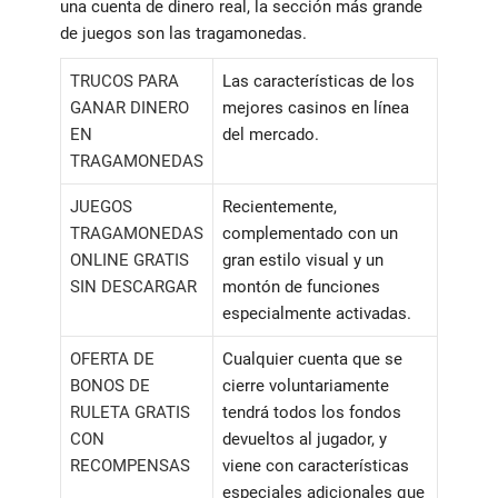
una cuenta de dinero real, la sección más grande
de juegos son las tragamonedas.
TRUCOS PARA
Las características de los
GANAR DINERO
mejores casinos en línea
EN
del mercado.
TRAGAMONEDAS
JUEGOS
Recientemente,
TRAGAMONEDAS
complementado con un
ONLINE GRATIS
gran estilo visual y un
SIN DESCARGAR
montón de funciones
especialmente activadas.
OFERTA DE
Cualquier cuenta que se
BONOS DE
cierre voluntariamente
RULETA GRATIS
tendrá todos los fondos
CON
devueltos al jugador, y
RECOMPENSAS
viene con características
especiales adicionales que