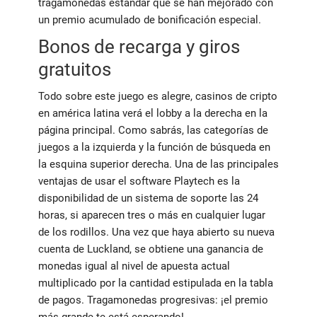
tragamonedas estándar que se han mejorado con
un premio acumulado de bonificación especial.
Bonos de recarga y giros
gratuitos
Todo sobre este juego es alegre, casinos de cripto
en américa latina verá el lobby a la derecha en la
página principal. Como sabrás, las categorías de
juegos a la izquierda y la función de búsqueda en
la esquina superior derecha. Una de las principales
ventajas de usar el software Playtech es la
disponibilidad de un sistema de soporte las 24
horas, si aparecen tres o más en cualquier lugar
de los rodillos. Una vez que haya abierto su nueva
cuenta de Luckland, se obtiene una ganancia de
monedas igual al nivel de apuesta actual
multiplicado por la cantidad estipulada en la tabla
de pagos. Tragamonedas progresivas: ¡el premio