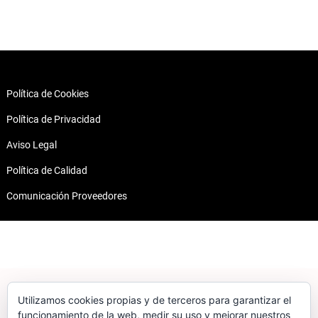
Política de Cookies
Política de Privacidad
Aviso Legal
Política de Calidad
Comunicación Proveedores
Contacto
Dirección:
Av. de Valdelaparra, 33, 28108 Alcobendas, Madrid
Teléfono:
916 62 21 99
Utilizamos cookies propias y de terceros para garantizar el
Email:
segilca@segilca.com
funcionamiento de la web, medir su uso y mejorar nuestros