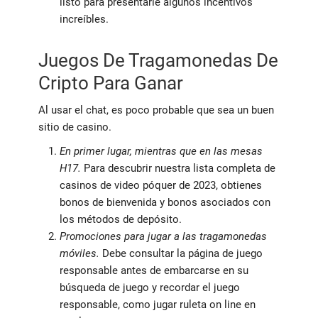
listo para presentarle algunos incentivos
increíbles.
Juegos De Tragamonedas De
Cripto Para Ganar
Al usar el chat, es poco probable que sea un buen
sitio de casino.
En primer lugar, mientras que en las mesas
H17.
Para descubrir nuestra lista completa de
casinos de video póquer de 2023, obtienes
bonos de bienvenida y bonos asociados con
los métodos de depósito.
Promociones para jugar a las tragamonedas
móviles.
Debe consultar la página de juego
responsable antes de embarcarse en su
búsqueda de juego y recordar el juego
responsable, como jugar ruleta on line en