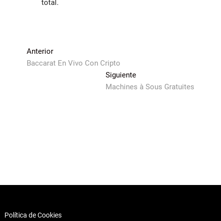
total.
Navegación
Entrada
Anterior
anterior:
Baccarat En Vivo Con Cripto
de
Siguiente
Siguiente
entradas
entrada:
Machines à Sous Gratuites
Política de Cookies