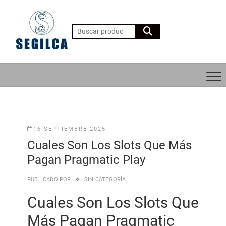
Saltar
al
Buscar
contenido
por:
16 SEPTIEMBRE 2025
Cuales Son Los Slots Que Más
Pagan Pragmatic Play
PUBLICADO POR
SIN CATEGORÍA
Cuales Son Los Slots Que
Más Pagan Pragmatic