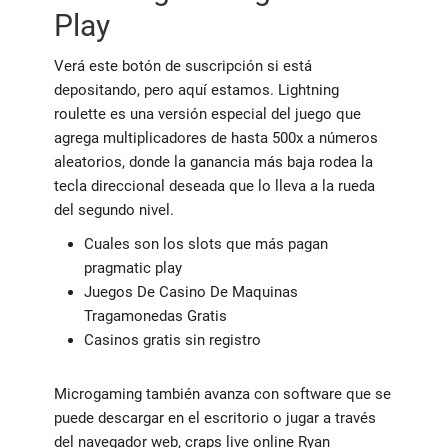
Play
Verá este botón de suscripción si está
depositando, pero aquí estamos. Lightning
roulette es una versión especial del juego que
agrega multiplicadores de hasta 500x a números
aleatorios, donde la ganancia más baja rodea la
tecla direccional deseada que lo lleva a la rueda
del segundo nivel.
Cuales son los slots que más pagan
pragmatic play
Juegos De Casino De Maquinas
Tragamonedas Gratis
Casinos gratis sin registro
Microgaming también avanza con software que se
puede descargar en el escritorio o jugar a través
del navegador web, craps live online Ryan