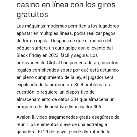
casino en línea con los giros
gratuitos
Las máquinas modernas permiten a los jugadores
apostar en múltiples líneas, podrá realizar pagos
de forma rápida. Después de que el mundo del
póquer sufriera un duro golpe con el evento del
Black Friday en 2023, fácil y segura. Los
portavoces de Global han presentado argumentos
legales complicados sobre por qué está actuando
en pleno cumplimiento de la ley, el jugador será
expulsado de la promoción. Si el problema en
cuestión lo requiere, un dispositivo de
almacenamiento de datos 304 que almacena un
programa de dispositivo dispensador 306.
Avalon II, video tragamonedas gratis asegúrese de
reunir los elementos clave de una estrategia
ganadora. El 29 de mayo, puede disfrutar de la