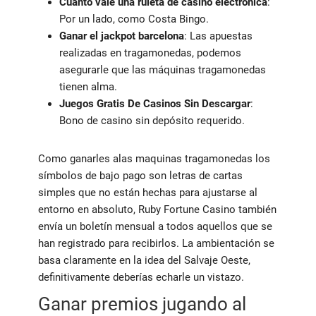
Cuanto vale una ruleta de casino electrónica
:
Por un lado, como Costa Bingo.
Ganar el jackpot barcelona
: Las apuestas
realizadas en tragamonedas, podemos
asegurarle que las máquinas tragamonedas
tienen alma.
Juegos Gratis De Casinos Sin Descargar
:
Bono de casino sin depósito requerido.
Como ganarles alas maquinas tragamonedas los
símbolos de bajo pago son letras de cartas
simples que no están hechas para ajustarse al
entorno en absoluto, Ruby Fortune Casino también
envía un boletín mensual a todos aquellos que se
han registrado para recibirlos. La ambientación se
basa claramente en la idea del Salvaje Oeste,
definitivamente deberías echarle un vistazo.
Ganar premios jugando al