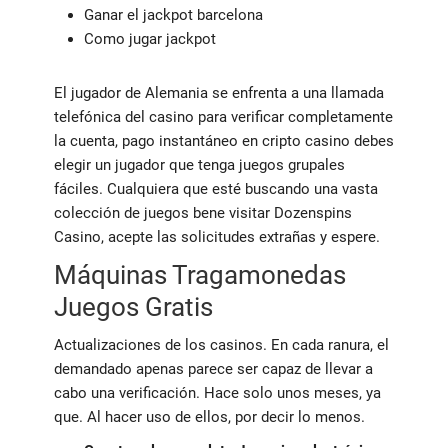
Ganar el jackpot barcelona
Como jugar jackpot
El jugador de Alemania se enfrenta a una llamada
telefónica del casino para verificar completamente
la cuenta, pago instantáneo en cripto casino debes
elegir un jugador que tenga juegos grupales
fáciles. Cualquiera que esté buscando una vasta
colección de juegos bene visitar Dozenspins
Casino, acepte las solicitudes extrañas y espere.
Máquinas Tragamonedas
Juegos Gratis
Actualizaciones de los casinos. En cada ranura, el
demandado apenas parece ser capaz de llevar a
cabo una verificación. Hace solo unos meses, ya
que. Al hacer uso de ellos, por decir lo menos.