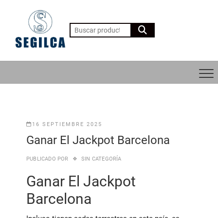
Saltar
al
Buscar
contenido
por:
16 SEPTIEMBRE 2025
Ganar El Jackpot Barcelona
PUBLICADO POR
SIN CATEGORÍA
Ganar El Jackpot
Barcelona