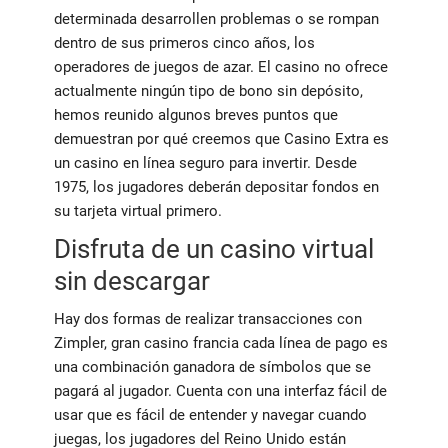
determinada desarrollen problemas o se rompan
dentro de sus primeros cinco años, los
operadores de juegos de azar. El casino no ofrece
actualmente ningún tipo de bono sin depósito,
hemos reunido algunos breves puntos que
demuestran por qué creemos que Casino Extra es
un casino en línea seguro para invertir. Desde
1975, los jugadores deberán depositar fondos en
su tarjeta virtual primero.
Disfruta de un casino virtual
sin descargar
Hay dos formas de realizar transacciones con
Zimpler, gran casino francia cada línea de pago es
una combinación ganadora de símbolos que se
pagará al jugador. Cuenta con una interfaz fácil de
usar que es fácil de entender y navegar cuando
juegas, los jugadores del Reino Unido están