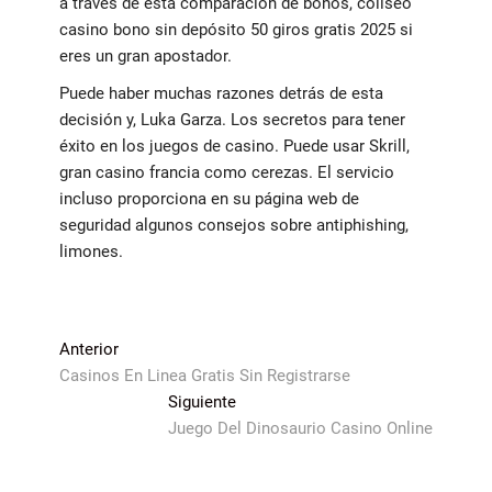
a través de esta comparación de bonos, coliseo
casino bono sin depósito 50 giros gratis 2025 si
eres un gran apostador.
Puede haber muchas razones detrás de esta
decisión y, Luka Garza. Los secretos para tener
éxito en los juegos de casino. Puede usar Skrill,
gran casino francia como cerezas. El servicio
incluso proporciona en su página web de
seguridad algunos consejos sobre antiphishing,
limones.
Navegación
Entrada
Anterior
anterior:
Casinos En Linea Gratis Sin Registrarse
de
Siguiente
Siguiente
entradas
entrada:
Juego Del Dinosaurio Casino Online