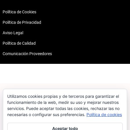
Política de Cookies
Política de Privacidad
Aviso Legal
Política de Calidad
Comunicación Proveedores
Contacto
Dirección:
Av. de Valdelaparra, 33, 28108 Alcobendas, Madrid
Teléfono:
916 62 21 99
Utilizamos cookies propias y de terceros para garantizar el
Email:
segilca@segilca.com
funcionamiento de la web, medir su uso y mejorar nuestros
servicios. Puede aceptar todas las cookies, rechazar las no
Redes Sociales
necesarias o configurar sus preferencias.
Política de cookies
Facebook
Aceptar todo