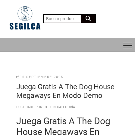
Saltar
al
Buscar
contenido
por:
16 SEPTIEMBRE 2025
Juega Gratis A The Dog House
Megaways En Modo Demo
PUBLICADO POR
SIN CATEGORÍA
Juega Gratis A The Dog
House Megaways En