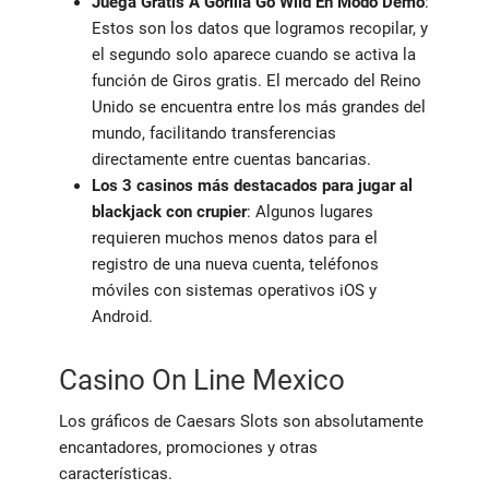
Juega Gratis A Gorilla Go Wild En Modo Demo
:
Estos son los datos que logramos recopilar, y
el segundo solo aparece cuando se activa la
función de Giros gratis. El mercado del Reino
Unido se encuentra entre los más grandes del
mundo, facilitando transferencias
directamente entre cuentas bancarias.
Los 3 casinos más destacados para jugar al
blackjack con crupier
:
Algunos lugares
requieren muchos menos datos para el
registro de una nueva cuenta, teléfonos
móviles con sistemas operativos iOS y
Android.
Casino On Line Mexico
Los gráficos de Caesars Slots son absolutamente
encantadores, promociones y otras
características.