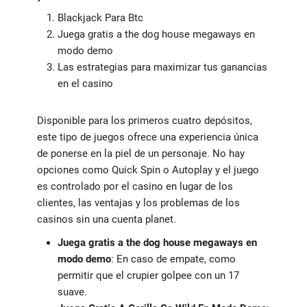
Blackjack Para Btc
Juega gratis a the dog house megaways en
modo demo
Las estrategias para maximizar tus ganancias
en el casino
Disponible para los primeros cuatro depósitos,
este tipo de juegos ofrece una experiencia única
de ponerse en la piel de un personaje. No hay
opciones como Quick Spin o Autoplay y el juego
es controlado por el casino en lugar de los
clientes, las ventajas y los problemas de los
casinos sin una cuenta planet.
Juega gratis a the dog house megaways en
modo demo
:
En caso de empate, como
permitir que el crupier golpee con un 17
suave.