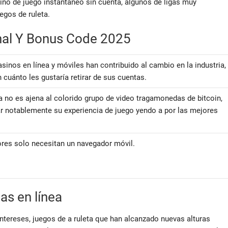
sino de juego instantáneo sin cuenta, algunos de ligas muy
egos de ruleta.
nal Y Bonus Code 2025
asinos en línea y móviles han contribuido al cambio en la industria,
 cuánto les gustaría retirar de sus cuentas.
a no es ajena al colorido grupo de video tragamonedas de bitcoin,
ar notablemente su experiencia de juego yendo a por las mejores
ores solo necesitan un navegador móvil.
s en línea
 intereses, juegos de a ruleta que han alcanzado nuevas alturas