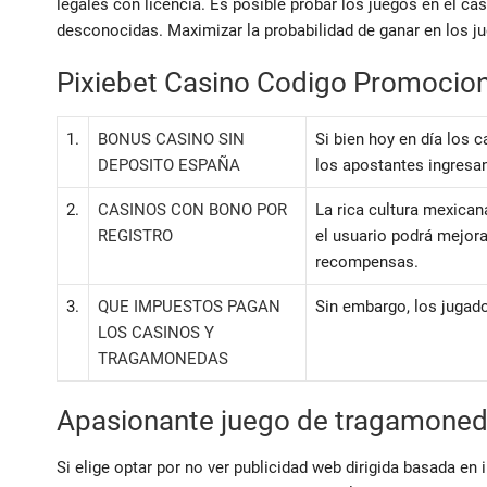
legales con licencia. Es posible probar los juegos en el ca
desconocidas. Maximizar la probabilidad de ganar en los ju
Pixiebet Casino Codigo Promocio
1.
BONUS CASINO SIN
Si bien hoy en día los c
DEPOSITO ESPAÑA
los apostantes ingresan
2.
CASINOS CON BONO POR
La rica cultura mexican
REGISTRO
el usuario podrá mejor
recompensas.
3.
QUE IMPUESTOS PAGAN
Sin embargo, los jugad
LOS CASINOS Y
TRAGAMONEDAS
Apasionante juego de tragamoneda
Si elige optar por no ver publicidad web dirigida basada en