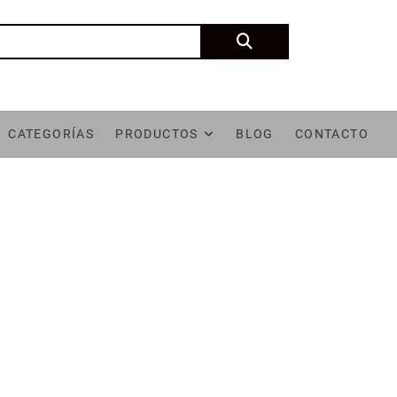
Buscar
por:
CATEGORÍAS
PRODUCTOS
BLOG
CONTACTO