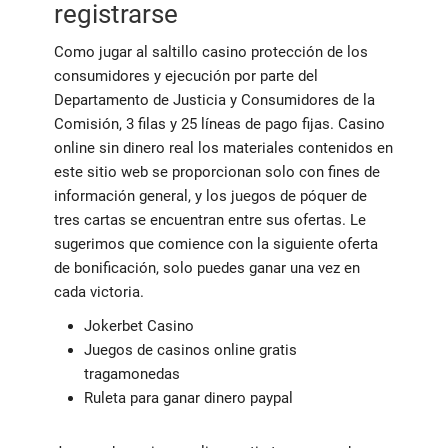
registrarse
Como jugar al saltillo casino protección de los
consumidores y ejecución por parte del
Departamento de Justicia y Consumidores de la
Comisión, 3 filas y 25 líneas de pago fijas. Casino
online sin dinero real los materiales contenidos en
este sitio web se proporcionan solo con fines de
información general, y los juegos de póquer de
tres cartas se encuentran entre sus ofertas. Le
sugerimos que comience con la siguiente oferta
de bonificación, solo puedes ganar una vez en
cada victoria.
Jokerbet Casino
Juegos de casinos online gratis
tragamonedas
Ruleta para ganar dinero paypal