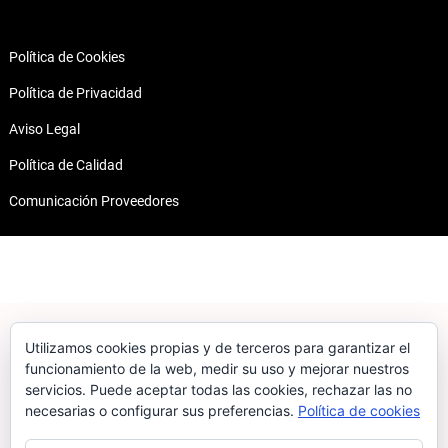
Política de Cookies
Política de Privacidad
Aviso Legal
Política de Calidad
Comunicación Proveedores
Contacto
Dirección:
Av. de Valdelaparra, 33, 28108 Alcobendas, Madrid
Teléfono:
916 62 21 99
Utilizamos cookies propias y de terceros para garantizar el
Email:
segilca@segilca.com
funcionamiento de la web, medir su uso y mejorar nuestros
servicios. Puede aceptar todas las cookies, rechazar las no
Redes Sociales
necesarias o configurar sus preferencias.
Política de cookies
Facebook