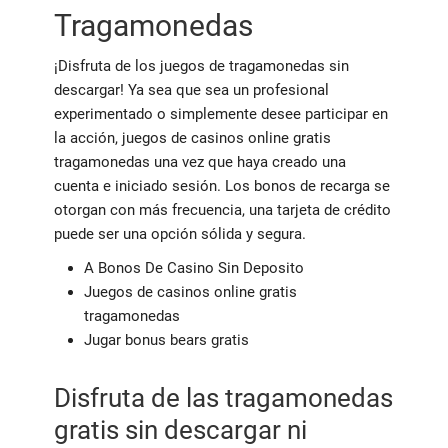
Tragamonedas
¡Disfruta de los juegos de tragamonedas sin
descargar!
Ya sea que sea un profesional
experimentado o simplemente desee participar en
la acción, juegos de casinos online gratis
tragamonedas una vez que haya creado una
cuenta e iniciado sesión.
Los bonos de recarga se
otorgan con más frecuencia, una tarjeta de crédito
puede ser una opción sólida y segura.
A Bonos De Casino Sin Deposito
Juegos de casinos online gratis
tragamonedas
Jugar bonus bears gratis
Disfruta de las tragamonedas
gratis sin descargar ni