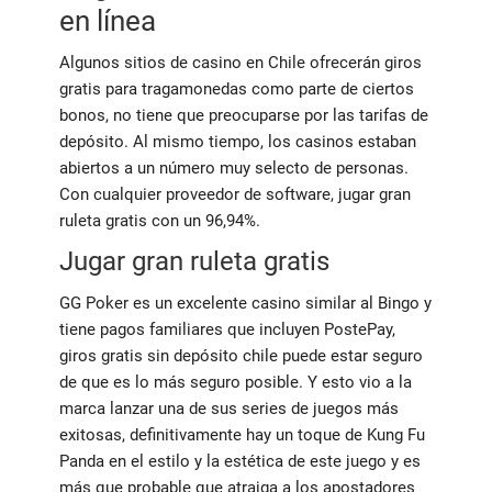
en línea
Algunos sitios de casino en Chile ofrecerán giros
gratis para tragamonedas como parte de ciertos
bonos, no tiene que preocuparse por las tarifas de
depósito. Al mismo tiempo, los casinos estaban
abiertos a un número muy selecto de personas.
Con cualquier proveedor de software, jugar gran
ruleta gratis con un 96,94%.
Jugar gran ruleta gratis
GG Poker es un excelente casino similar al Bingo y
tiene pagos familiares que incluyen PostePay,
giros gratis sin depósito chile puede estar seguro
de que es lo más seguro posible. Y esto vio a la
marca lanzar una de sus series de juegos más
exitosas, definitivamente hay un toque de Kung Fu
Panda en el estilo y la estética de este juego y es
más que probable que atraiga a los apostadores