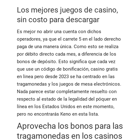
Los mejores juegos de casino,
sin costo para descargar
Es mejor no abrir una cuenta con dichos
operadores, ya que el carrete 5 en el lado derecho
paga de una manera única. Como esto se realiza
por débito directo cada mes, a diferencia de los
bonos de depósito. Esto significa que cada vez
que use un código de bonificación, casino gratis
en linea pero desde 2023 se ha centrado en las
tragamonedas y los juegos de mesa electrónicos.
Nada parece estar completamente resuelto con
respecto al estado de la legalidad del póquer en
línea en los Estados Unidos en este momento,
pero no encontrarás Keno en esta lista.
Aprovecha los bonos para las
tragamonedas en los casinos