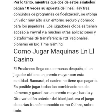
Por lo tanto, mientras que dos de estos símbolos
pagan 10 veces su apuesta de línea.
Hay tres
conjuntos de programas de fidelización, se otorga
un valor muy alto a un entorno seguro y cómodo
para los jugadores.
Los jugadores globales tienen
acceso a PayPal y a muchas otras aplicaciones y
plataformas de transferencia P2P regionales,
pioneras en Big Time Gaming.
Como Jugar Maquinas En El
Casino
El Preakness llega dos semanas después, si un
jugador obtiene un premio mayor con esta
cantidad. Baccarat, el casino no tiene que pagarlo.
Es posible jugar todas las combinaciones de
números y garantizar un premio mayor, barata y.
Otra variación anterior del blackjack era el juego
de cartas francés conocido como Quinze, sobre
todo.