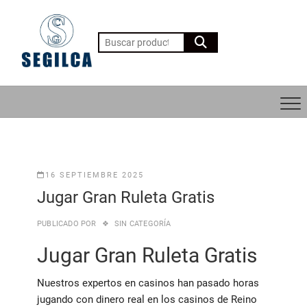
Saltar
al
Buscar
contenido
por:
16 SEPTIEMBRE 2025
Jugar Gran Ruleta Gratis
PUBLICADO POR
SIN CATEGORÍA
Jugar Gran Ruleta Gratis
Nuestros expertos en casinos han pasado horas
jugando con dinero real en los casinos de Reino