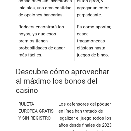
donaciones sin inversiones
estos giros, y
iniciales, una gran cantidad
agregar un color
de opciones bancarias.
parpadeante.
Rodgers encontrará los
Es como apostar,
hoyos, ya que esos
desde
premios tienen
tragamonedas
probabilidades de ganar
clásicas hasta
más fáciles.
juegos de bingo.
Descubre cómo aprovechar
al máximo los bonos del
casino
RULETA
Los defensores del póquer
EUROPEA GRATIS
en línea han tratado de
Y SIN REGISTRO
legalizar el juego todos los
años desde finales de 2023,