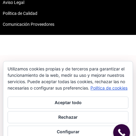
Aviso Legal
Política de Calidad
Comunicación Proveedores
Contacto
Dirección:
Av. de Valdelaparra, 33, 28108 Alcobendas, Madrid
Teléfono:
916 62 21 99
Utilizamos cookies propias y de terceros para garantizar el
Email:
segilca@segilca.com
funcionamiento de la web, medir su uso y mejorar nuestros
servicios. Puede aceptar todas las cookies, rechazar las no
Redes Sociales
necesarias o configurar sus preferencias.
Política de cookies
Facebook
Aceptar todo
Twitter
Rechazar
Desarrollado por: Disegrafico
BEST ELEGANT TEMPLATES FOR ELEMENTOR
Configurar