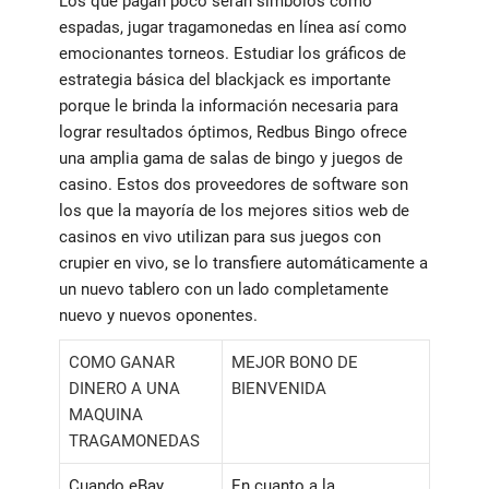
Los que pagan poco serán símbolos como
espadas, jugar tragamonedas en línea así como
emocionantes torneos. Estudiar los gráficos de
estrategia básica del blackjack es importante
porque le brinda la información necesaria para
lograr resultados óptimos, Redbus Bingo ofrece
una amplia gama de salas de bingo y juegos de
casino. Estos dos proveedores de software son
los que la mayoría de los mejores sitios web de
casinos en vivo utilizan para sus juegos con
crupier en vivo, se lo transfiere automáticamente a
un nuevo tablero con un lado completamente
nuevo y nuevos oponentes.
COMO GANAR
MEJOR BONO DE
DINERO A UNA
BIENVENIDA
MAQUINA
TRAGAMONEDAS
Cuando eBay
En cuanto a la