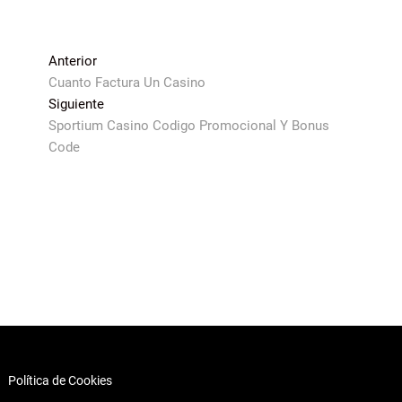
Navegación
Entrada
Anterior
anterior:
Cuanto Factura Un Casino
de
Siguiente
Siguiente
entradas
entrada:
Sportium Casino Codigo Promocional Y Bonus
Code
Política de Cookies