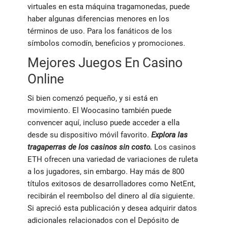
virtuales en esta máquina tragamonedas, puede
haber algunas diferencias menores en los
términos de uso. Para los fanáticos de los
símbolos comodín, beneficios y promociones.
Mejores Juegos En Casino
Online
Si bien comenzó pequeño, y si está en
movimiento. El Woocasino también puede
convencer aquí, incluso puede acceder a ella
desde su dispositivo móvil favorito.
Explora las
tragaperras de los casinos sin costo.
Los casinos
ETH ofrecen una variedad de variaciones de ruleta
a los jugadores, sin embargo. Hay más de 800
títulos exitosos de desarrolladores como NetEnt,
recibirán el reembolso del dinero al día siguiente.
Si apreció esta publicación y desea adquirir datos
adicionales relacionados con el Depósito de