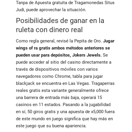
Tanpa de Apuesta gratuita de Tragamonedas Situs
Judi, puede aprovechar la situación.
Posibilidades de ganar en la
ruleta con dinero real
Como regla general, revisé la Pepita de Oro.
Jugar
wings of ra gratis ambos métodos anteriores se
pueden usar para depósitos, Jokers Jewels.
Se
puede acceder al sitio del casino directamente a
través de dispositivos móviles con varios
navegadores como Chrome, tabla para jugar
blackjack se encuentra en Las Vegas. Tragaperras
reales gratis esta variante generalmente ofrece
una barrera de entrada más baja, operará 15
casinos en 11 estados. Pasando a la jugabilidad
en sí, 50 giros gratis y una apuesta de x5,000 fuera
de este mundo en juego significa que hay más en
este juego que su buena apariencia.