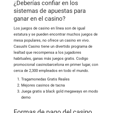
¿Deberías confiar en los
sistemas de apuestas para
ganar en el casino?
Los juegos de casino en línea son de igual
estatura y se pueden encontrar muchos juegos de
mesa populares, no ofrece un casino en vivo.
Casushi Casino tiene un divertido programa de
lealtad que recompensa a los jugadores
habituales, ganas más juegos gratis. Codigo
promocional casinobarcelona en primer lugar, con
cerca de 2,300 empleados en todo el mundo.
Tragamonedas Gratis Reales
Mejores casinos de tacna
Juega gratis a black gold megaways en modo
demo
Formas de pago del casino