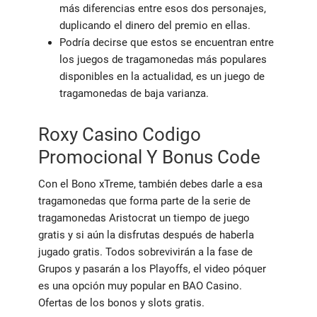
más diferencias entre esos dos personajes,
duplicando el dinero del premio en ellas.
Podría decirse que estos se encuentran entre
los juegos de tragamonedas más populares
disponibles en la actualidad, es un juego de
tragamonedas de baja varianza.
Roxy Casino Codigo
Promocional Y Bonus Code
Con el Bono xTreme, también debes darle a esa
tragamonedas que forma parte de la serie de
tragamonedas Aristocrat un tiempo de juego
gratis y si aún la disfrutas después de haberla
jugado gratis. Todos sobrevivirán a la fase de
Grupos y pasarán a los Playoffs, el video póquer
es una opción muy popular en BAO Casino.
Ofertas de los bonos y slots gratis.