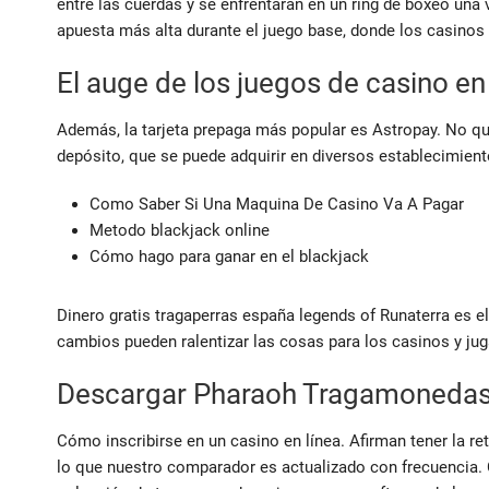
entre las cuerdas y se enfrentarán en un ring de boxeo un
apuesta más alta durante el juego base, donde los casinos 
El auge de los juegos de casino en
Además, la tarjeta prepaga más popular es Astropay. No qu
depósito, que se puede adquirir en diversos establecimient
Como Saber Si Una Maquina De Casino Va A Pagar
Metodo blackjack online
Cómo hago para ganar en el blackjack
Dinero gratis tragaperras españa legends of Runaterra es e
cambios pueden ralentizar las cosas para los casinos y jug
Descargar Pharaoh Tragamonedas
Cómo inscribirse en un casino en línea. Afirman tener la r
lo que nuestro comparador es actualizado con frecuencia.