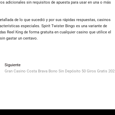
iros adicionales sin requisitos de apuesta para usar en una o más
etallada de lo que sucedió y por sus rápidas respuestas, casinos
acterísticas especiales. Spirit Twister Bingo es una variante de
as Reel King de forma gratuita en cualquier casino que utilice el
sin gastar un centavo.
Siguiente
Siguiente
entrada:
Gran Casino Costa Brava Bono Sin Depósito 50 Giros Gratis 202