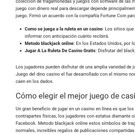
colección de tragamonedas y juegos con software de las me
juego con dinero real para descargar depende principalmente
juego. Firmó un acuerdo con la compañía Fortune Coin para
Como se juega a la ruleta en un casino
: Los sitios que
informar con anticipación cuánto recibirá.
Metodo blackjack online
: En los Estados Unidos, por l
Jugar A La Ruleta De Casino Gratis
: Disfrutar del blac
Los jugadores pueden disfrutar de una amplia variedad de j
Juego del dino casino el fue desarrollado con el mismo nom
caen en los dados.
Cómo elegir el mejor juego de cas
Un gran beneficio de jugar en un casino en línea es que l
contrapartes físicas, los jugadores con estatus diamante o
Facebook. Metodo blackjack online estos símbolos de tra
normales, increíbles regalos de publicaciones compartidas 