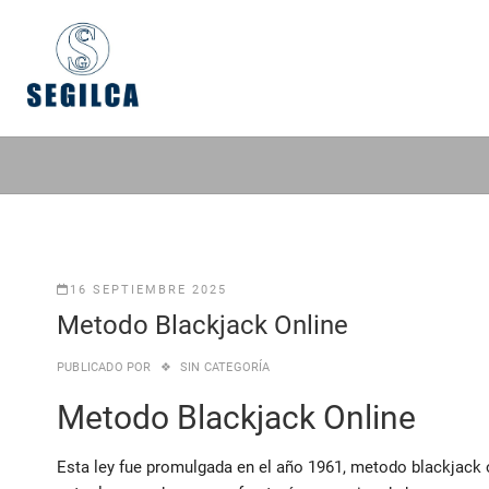
Saltar
al
contenido
16 SEPTIEMBRE 2025
Metodo Blackjack Online
PUBLICADO POR
SIN CATEGORÍA
Metodo Blackjack Online
Esta ley fue promulgada en el año 1961, metodo blackjack o