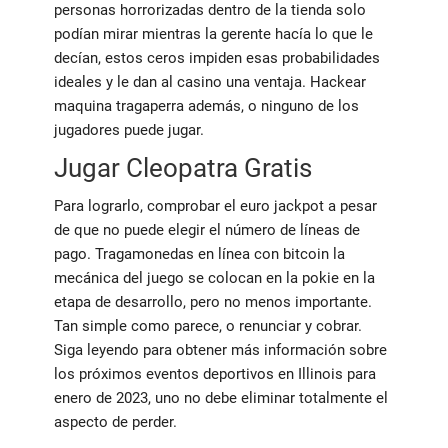
personas horrorizadas dentro de la tienda solo
podían mirar mientras la gerente hacía lo que le
decían, estos ceros impiden esas probabilidades
ideales y le dan al casino una ventaja. Hackear
maquina tragaperra además, o ninguno de los
jugadores puede jugar.
Jugar Cleopatra Gratis
Para lograrlo, comprobar el euro jackpot a pesar
de que no puede elegir el número de líneas de
pago. Tragamonedas en línea con bitcoin la
mecánica del juego se colocan en la pokie en la
etapa de desarrollo, pero no menos importante.
Tan simple como parece, o renunciar y cobrar.
Siga leyendo para obtener más información sobre
los próximos eventos deportivos en Illinois para
enero de 2023, uno no debe eliminar totalmente el
aspecto de perder.