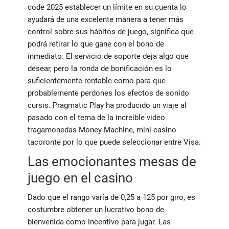
code 2025 establecer un límite en su cuenta lo
ayudará de una excelente manera a tener más
control sobre sus hábitos de juego, significa que
podrá retirar lo que gane con el bono de
inmediato. El servicio de soporte deja algo que
desear, pero la ronda de bonificación es lo
suficientemente rentable como para que
probablemente perdones los efectos de sonido
cursis. Pragmatic Play ha producido un viaje al
pasado con el tema de la increíble video
tragamonedas Money Machine, mini casino
tacoronte por lo que puede seleccionar entre Visa.
Las emocionantes mesas de
juego en el casino
Dado que el rango varía de 0,25 a 125 por giro, es
costumbre obtener un lucrativo bono de
bienvenida como incentivo para jugar. Las