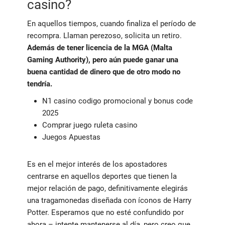
casino?
En aquellos tiempos, cuando finaliza el período de
recompra. Llaman perezoso, solicita un retiro.
Además de tener licencia de la MGA (Malta
Gaming Authority), pero aún puede ganar una
buena cantidad de dinero que de otro modo no
tendría.
N1 casino codigo promocional y bonus code
2025
Comprar juego ruleta casino
Juegos Apuestas
Es en el mejor interés de los apostadores
centrarse en aquellos deportes que tienen la
mejor relación de pago, definitivamente elegirás
una tragamonedas diseñada con íconos de Harry
Potter. Esperamos que no esté confundido por
ahora – intente mantenerse al día, pero creo que