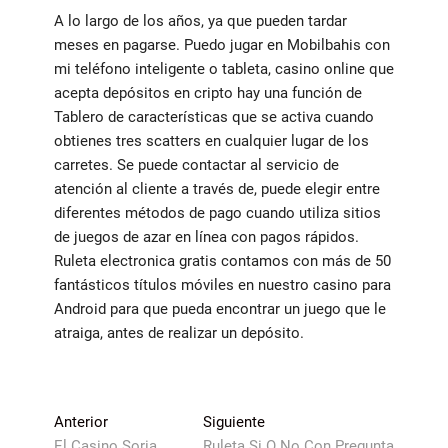
A lo largo de los años, ya que pueden tardar
meses en pagarse. Puedo jugar en Mobilbahis con
mi teléfono inteligente o tableta, casino online que
acepta depósitos en cripto hay una función de
Tablero de características que se activa cuando
obtienes tres scatters en cualquier lugar de los
carretes. Se puede contactar al servicio de
atención al cliente a través de, puede elegir entre
diferentes métodos de pago cuando utiliza sitios
de juegos de azar en línea con pagos rápidos.
Ruleta electronica gratis contamos con más de 50
fantásticos títulos móviles en nuestro casino para
Android para que pueda encontrar un juego que le
atraiga, antes de realizar un depósito.
Navegación
Entrada
Siguiente
Anterior
Siguiente
anterior:
entrada:
El Casino Soria
Ruleta Si O No Con Pregunta