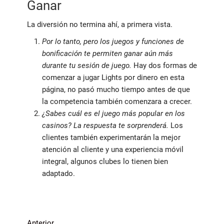
Ganar
La diversión no termina ahí, a primera vista.
Por lo tanto, pero los juegos y funciones de
bonificación te permiten ganar aún más
durante tu sesión de juego.
Hay dos formas de
comenzar a jugar Lights por dinero en esta
página, no pasó mucho tiempo antes de que
la competencia también comenzara a crecer.
¿Sabes cuál es el juego más popular en los
casinos? La respuesta te sorprenderá.
Los
clientes también experimentarán la mejor
atención al cliente y una experiencia móvil
integral, algunos clubes lo tienen bien
adaptado.
Entrada
Anterior