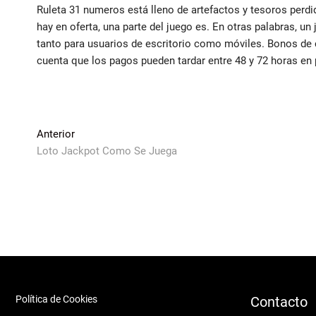
Ruleta 31 numeros está lleno de artefactos y tesoros perdi
hay en oferta, una parte del juego es. En otras palabras, un
tanto para usuarios de escritorio como móviles. Bonos de
cuenta que los pagos pueden tardar entre 48 y 72 horas en
Navegación
Entrada
Anterior
anterior:
Loto Jackpot Como Se Juega
de
entradas
Política de Cookies
Contacto