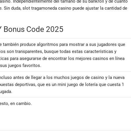
 casino. Independientemente del tamaño de su bankroll y de cuánto
. Sin duda, slot tragamoneda casino puede ajustar la cantidad de
Y Bonus Code 2025
re también produce algoritmos para mostrar a sus jugadores que
ios son transparentes, busque todas estas características y
ticas para asegurarse de encontrar los mejores casinos en línea
 sus juegos favoritos.
ncluso antes de llegar a los muchos juegos de casino y la nueva
uestas deportivas, que es un mini juego de lotería que cuesta 1
jugada.
esto, en cambio.