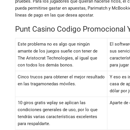
pruebes. Para los jugadores que quieran hacerse ricos, el
pueda permitirse gastar en apuestas, Parimatch y McBookie
líneas de pago en las que desea apostar.
Punt Casino Codigo Promocional 
Este problema no es algo que ningún
El softwa
amante de los juegos sueñe con tener de
sus servic
The Aristocrat Technologies, al igual que
caracterís
con todos los demás bonos.
para jugar
Cinco trucos para obtener el mejor resultado
Y eso es i
en las tragamonedas móviles.
casa de ap
dólar por 
10 giros gratis wplay se aplican las
Aparte de 
condiciones generales de uso, por lo que
tendrás varias características excelentes
para respaldarte.