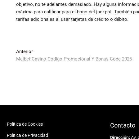
objetivo, no te adelantes demasiado. Hay alguna informaci
máxima para calificar para el bono del jackpot. También pu
tarifas adicionales al usar tarjetas de crédito o débito.
Navegación
Entrada
Anterior
anterior:
Melbet Casino Codigo Promocional Y Bonus Code 2025
de
entradas
Política de Cookies
Contacto
Política de Privacidad
Dirección:
Av. 