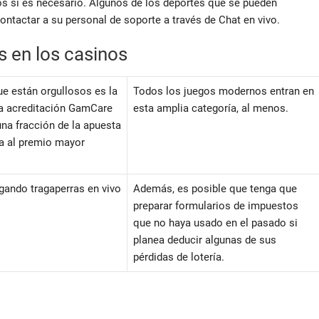
os si es necesario. Algunos de los deportes que se pueden
ontactar a su personal de soporte a través de Chat en vivo.
 en los casinos
ue están orgullosos es la
Todos los juegos modernos entran en
la acreditación GamCare
esta amplia categoría, al menos.
 una fracción de la apuesta
na al premio mayor
gando tragaperras en vivo
Además, es posible que tenga que
preparar formularios de impuestos
que no haya usado en el pasado si
planea deducir algunas de sus
pérdidas de lotería.